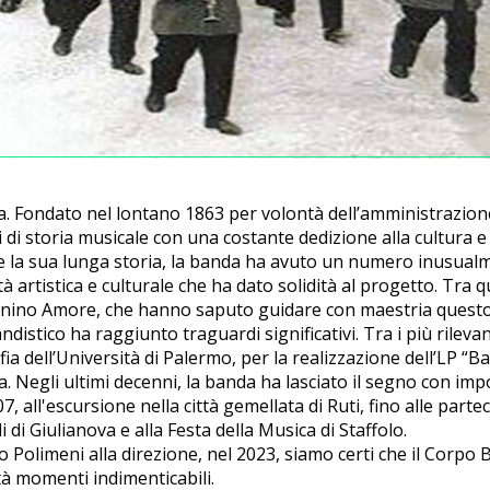
pica. Fondato nel lontano 1863 per volontà dell’amministrazio
di storia musicale con una costante dedizione alla cultura e 
 la sua lunga storia, la banda ha avuto un numero inusualme
à artistica e culturale che ha dato solidità al progetto. Tra q
annino Amore, che hanno saputo guidare con maestria quest
ndistico ha raggiunto traguardi significativi. Tra i più rileva
fia dell’Università di Palermo, per la realizzazione dell’LP “Band
a. Negli ultimi decenni, la banda ha lasciato il segno con imp
ll'escursione nella città gemellata di Ruti, fino alle parteci
di Giulianova e alla Festa della Musica di Staffolo.
o Polimeni alla direzione, nel 2023, siamo certi che il Corpo
tà momenti indimenticabili.